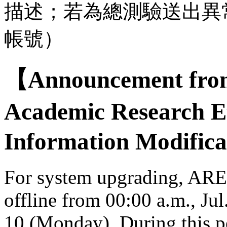
描述；若為總測驗送出異
帳號）
【Announcement from
Academic Research E
Information Modifica
For system upgrading, AREE
offline from 00:00 a.m., Jul
10 (Monday). During this per