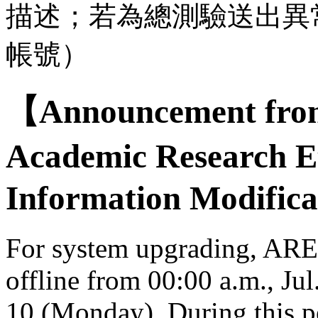
描述；若為總測驗送出異
帳號）
【Announcement from
Academic Research E
Information Modifica
For system upgrading, AREE
offline from 00:00 a.m., Jul
10 (Monday). During this per