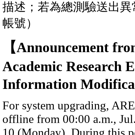
描述；若為總測驗送出異
帳號）
【Announcement from
Academic Research E
Information Modifica
For system upgrading, AREE
offline from 00:00 a.m., Jul
10 (Monday). During this per