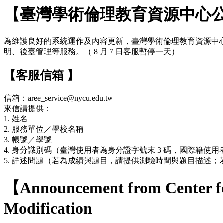
【臺灣學術倫理教育資源中心
為維護良好的系統運作及內容更新，臺灣學術倫理教育資源中心網站於 7
明、後臺管理等服務。（ 8 月 7 日客服暫停一天）
【客服信箱 】
信箱：aree_service@nycu.edu.tw
來信請提供：
1. 姓名
2. 服務單位／學校名稱
3. 帳號／學號
4. 身分識別碼（臺灣使用者為身分證字號末 3 碼，國際籍使用者
5. 詳述問題（若為成績與題目，請提供測驗時間與題目描述
【Announcement from Center fo
Modification