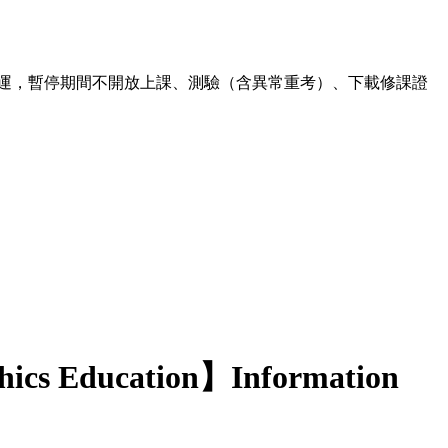
00 暫停營運，暫停期間不開放上課、測驗（含異常重考）、下載修課證
hics Education】Information