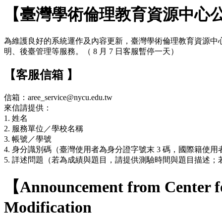
【臺灣學術倫理教育資源中心
為維護良好的系統運作及內容更新，臺灣學術倫理教育資源中心網站於 7
明、後臺管理等服務。（ 8 月 7 日客服暫停一天）
【客服信箱 】
信箱：aree_service@nycu.edu.tw
來信請提供：
1. 姓名
2. 服務單位／學校名稱
3. 帳號／學號
4. 身分識別碼（臺灣使用者為身分證字號末 3 碼，國際籍使用者
5. 詳述問題（若為成績與題目，請提供測驗時間與題目描述
【Announcement from Center fo
Modification