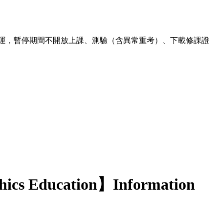
00 暫停營運，暫停期間不開放上課、測驗（含異常重考）、下載修課證
hics Education】Information