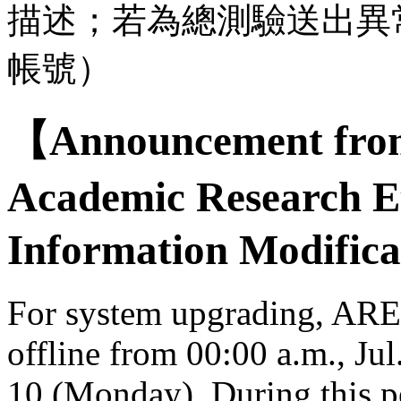
描述；若為總測驗送出異
帳號）
【Announcement from
Academic Research E
Information Modifica
For system upgrading, AREE
offline from 00:00 a.m., Jul
10 (Monday). During this per