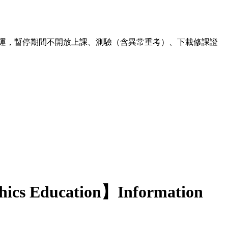
00 暫停營運，暫停期間不開放上課、測驗（含異常重考）、下載修課證
hics Education】Information