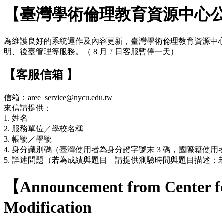
【臺灣學術倫理教育資源中心
為維護良好的系統運作及內容更新，臺灣學術倫理教育資源中心網站於 7
明、後臺管理等服務。（ 8 月 7 日客服暫停一天）
【客服信箱 】
信箱：aree_service@nycu.edu.tw
來信請提供：
1. 姓名
2. 服務單位／學校名稱
3. 帳號／學號
4. 身分識別碼（臺灣使用者為身分證字號末 3 碼，國際籍使用者
5. 詳述問題（若為成績與題目，請提供測驗時間與題目描述
【Announcement from Center fo
Modification