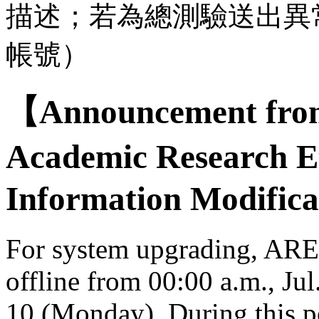
描述；若為總測驗送出異
帳號）
【Announcement from
Academic Research E
Information Modifica
For system upgrading, AREE
offline from 00:00 a.m., Jul
10 (Monday). During this per