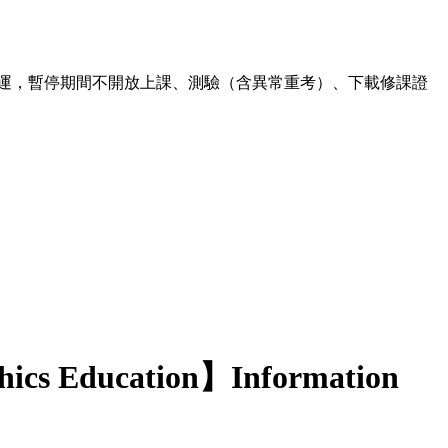
00 暫停營運，暫停期間不開放上課、測驗（含異常重考）、下載修課證
hics Education】Information