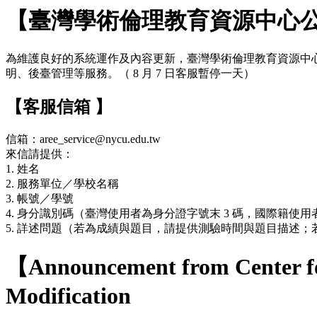
【臺灣學術倫理教育資源中心
為維護良好的系統運作及內容更新，臺灣學術倫理教育資源中心網站於 7
明、後臺管理等服務。（ 8 月 7 日客服暫停一天）
【客服信箱 】
信箱：aree_service@nycu.edu.tw
來信請提供：
1. 姓名
2. 服務單位／學校名稱
3. 帳號／學號
4. 身分識別碼（臺灣使用者為身分證字號末 3 碼，國際籍使用者
5. 詳述問題（若為成績與題目，請提供測驗時間與題目描述
【Announcement from Center fo
Modification