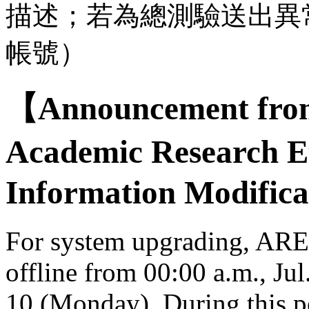
描述；若為總測驗送出異
帳號）
【Announcement from
Academic Research E
Information Modifica
For system upgrading, AREE
offline from 00:00 a.m., Jul
10 (Monday). During this per