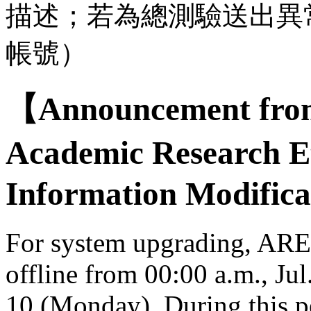
描述；若為總測驗送出異
帳號）
【Announcement from
Academic Research E
Information Modifica
For system upgrading, AREE
offline from 00:00 a.m., Jul
10 (Monday). During this per