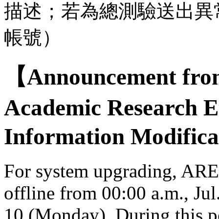
描述；若為總測驗送出異
帳號）
【Announcement from
Academic Research E
Information Modifica
For system upgrading, AREE
offline from 00:00 a.m., Jul
10 (Monday). During this per