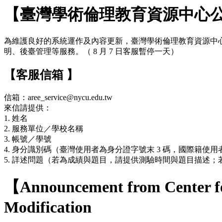
【臺灣學術倫理教育資源中心
為維護良好的系統運作及內容更新，臺灣學術倫理教育資源中心網站於 7
明、後臺管理等服務。（ 8 月 7 日客服暫停一天）
【客服信箱 】
信箱：aree_service@nycu.edu.tw
來信請提供：
1. 姓名
2. 服務單位／學校名稱
3. 帳號／學號
4. 身分識別碼（臺灣使用者為身分證字號末 3 碼，國際籍使用者
5. 詳述問題（若為成績與題目，請提供測驗時間與題目描述
【Announcement from Center fo
Modification