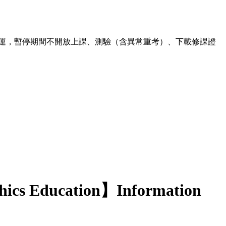
00 暫停營運，暫停期間不開放上課、測驗（含異常重考）、下載修課證
hics Education】Information