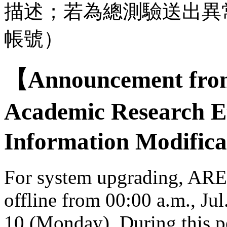
描述；若為總測驗送出異
帳號）
【Announcement from
Academic Research E
Information Modifica
For system upgrading, AREE
offline from 00:00 a.m., Jul
10 (Monday). During this per