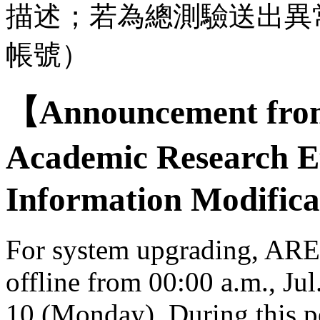
描述；若為總測驗送出異
帳號）
【Announcement from
Academic Research E
Information Modifica
For system upgrading, AREE
offline from 00:00 a.m., Jul
10 (Monday). During this per