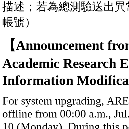
描述；若為總測驗送出異
帳號）
【Announcement from
Academic Research E
Information Modifica
For system upgrading, AREE
offline from 00:00 a.m., Jul
10 (Monday). During this per