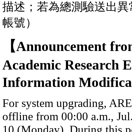
描述；若為總測驗送出異
帳號）
【Announcement from
Academic Research E
Information Modifica
For system upgrading, AREE
offline from 00:00 a.m., Jul
10 (Monday). During this per