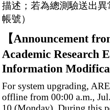
描述；若為總測驗送出異
帳號）
【Announcement from
Academic Research E
Information Modifica
For system upgrading, AREE
offline from 00:00 a.m., Jul
10 (Monday). During this per