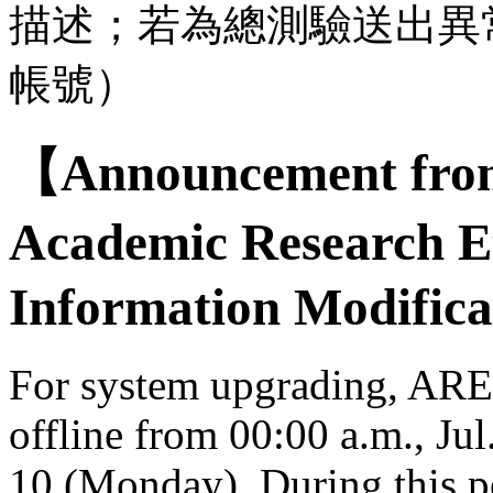
描述；若為總測驗送出異
帳號）
【Announcement from
Academic Research E
Information Modifica
For system upgrading, AREE
offline from 00:00 a.m., Jul
10 (Monday). During this per