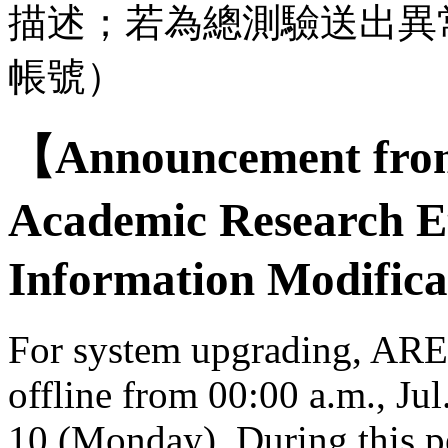
描述；若為總測驗送出異
帳號）
【Announcement from
Academic Research E
Information Modifica
For system upgrading, AREE
offline from 00:00 a.m., Jul
10 (Monday). During this per