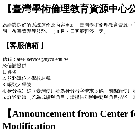
【臺灣學術倫理教育資源中心
為維護良好的系統運作及內容更新，臺灣學術倫理教育資源中心網站於 7
明、後臺管理等服務。（ 8 月 7 日客服暫停一天）
【客服信箱 】
信箱：aree_service@nycu.edu.tw
來信請提供：
1. 姓名
2. 服務單位／學校名稱
3. 帳號／學號
4. 身分識別碼（臺灣使用者為身分證字號末 3 碼，國際籍使用者
5. 詳述問題（若為成績與題目，請提供測驗時間與題目描述
【Announcement from Center fo
Modification