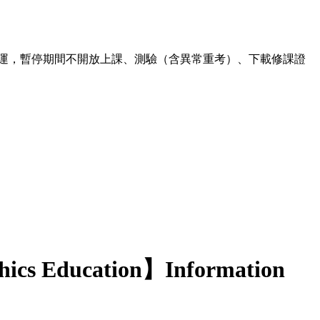
00 暫停營運，暫停期間不開放上課、測驗（含異常重考）、下載修課證
hics Education】Information