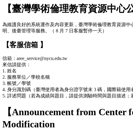
【臺灣學術倫理教育資源中心
為維護良好的系統運作及內容更新，臺灣學術倫理教育資源中心網站於 7
明、後臺管理等服務。（ 8 月 7 日客服暫停一天）
【客服信箱 】
信箱：aree_service@nycu.edu.tw
來信請提供：
1. 姓名
2. 服務單位／學校名稱
3. 帳號／學號
4. 身分識別碼（臺灣使用者為身分證字號末 3 碼，國際籍使用者
5. 詳述問題（若為成績與題目，請提供測驗時間與題目描述
【Announcement from Center fo
Modification