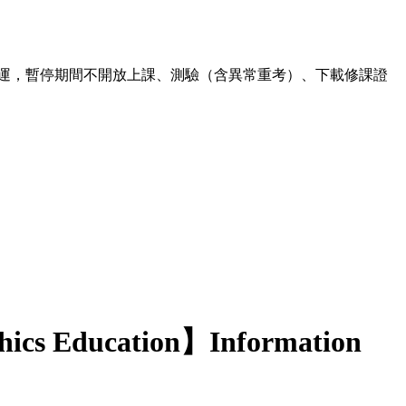
00 暫停營運，暫停期間不開放上課、測驗（含異常重考）、下載修課證
hics Education】Information