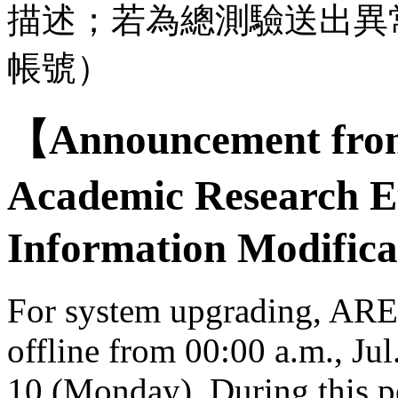
描述；若為總測驗送出異
帳號）
【Announcement from
Academic Research E
Information Modifica
For system upgrading, AREE
offline from 00:00 a.m., Jul
10 (Monday). During this per