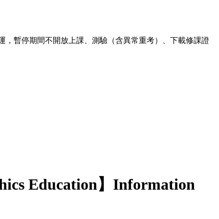
00 暫停營運，暫停期間不開放上課、測驗（含異常重考）、下載修課證
hics Education】Information