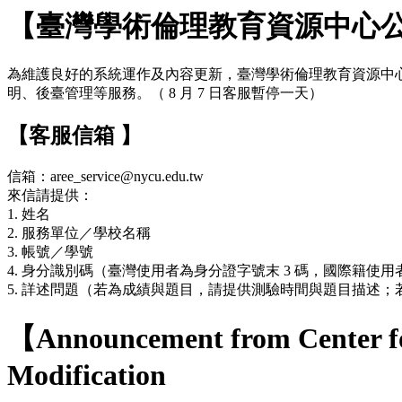
【臺灣學術倫理教育資源中心
為維護良好的系統運作及內容更新，臺灣學術倫理教育資源中心網站於 7
明、後臺管理等服務。（ 8 月 7 日客服暫停一天）
【客服信箱 】
信箱：aree_service@nycu.edu.tw
來信請提供：
1. 姓名
2. 服務單位／學校名稱
3. 帳號／學號
4. 身分識別碼（臺灣使用者為身分證字號末 3 碼，國際籍使用者
5. 詳述問題（若為成績與題目，請提供測驗時間與題目描述
【Announcement from Center fo
Modification