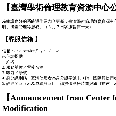
【臺灣學術倫理教育資源中心
為維護良好的系統運作及內容更新，臺灣學術倫理教育資源中心網站於 7
明、後臺管理等服務。（ 8 月 7 日客服暫停一天）
【客服信箱 】
信箱：aree_service@nycu.edu.tw
來信請提供：
1. 姓名
2. 服務單位／學校名稱
3. 帳號／學號
4. 身分識別碼（臺灣使用者為身分證字號末 3 碼，國際籍使用者
5. 詳述問題（若為成績與題目，請提供測驗時間與題目描述
【Announcement from Center fo
Modification