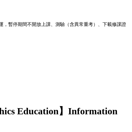
00 暫停營運，暫停期間不開放上課、測驗（含異常重考）、下載修課證
hics Education】Information