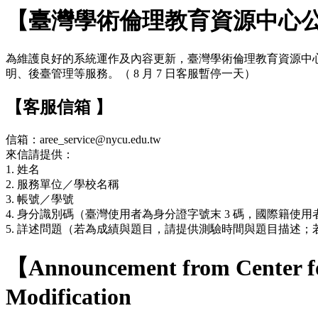
【臺灣學術倫理教育資源中心
為維護良好的系統運作及內容更新，臺灣學術倫理教育資源中心網站於 7
明、後臺管理等服務。（ 8 月 7 日客服暫停一天）
【客服信箱 】
信箱：aree_service@nycu.edu.tw
來信請提供：
1. 姓名
2. 服務單位／學校名稱
3. 帳號／學號
4. 身分識別碼（臺灣使用者為身分證字號末 3 碼，國際籍使用者
5. 詳述問題（若為成績與題目，請提供測驗時間與題目描述
【Announcement from Center fo
Modification