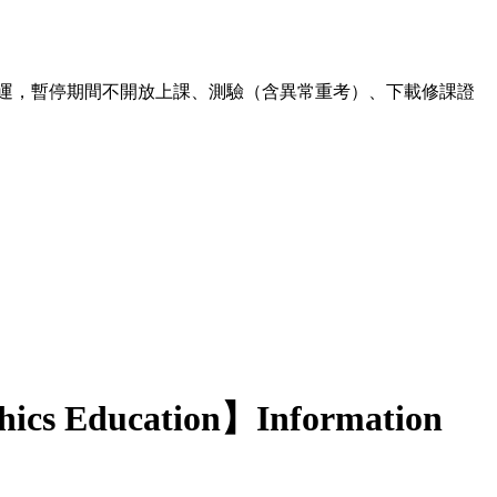
00 暫停營運，暫停期間不開放上課、測驗（含異常重考）、下載修課證
hics Education】Information