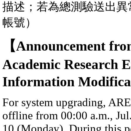
描述；若為總測驗送出異
帳號）
【Announcement from
Academic Research E
Information Modifica
For system upgrading, AREE
offline from 00:00 a.m., Jul
10 (Monday). During this per