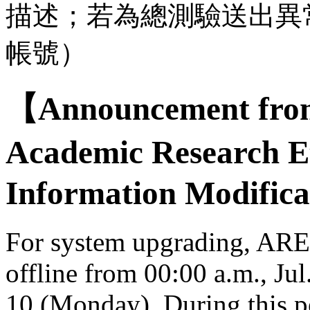
描述；若為總測驗送出異
帳號）
【Announcement from
Academic Research E
Information Modifica
For system upgrading, AREE
offline from 00:00 a.m., Jul
10 (Monday). During this per