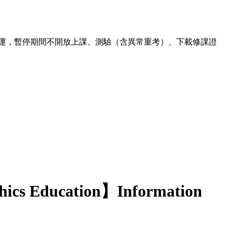
00 暫停營運，暫停期間不開放上課、測驗（含異常重考）、下載修課證
hics Education】Information