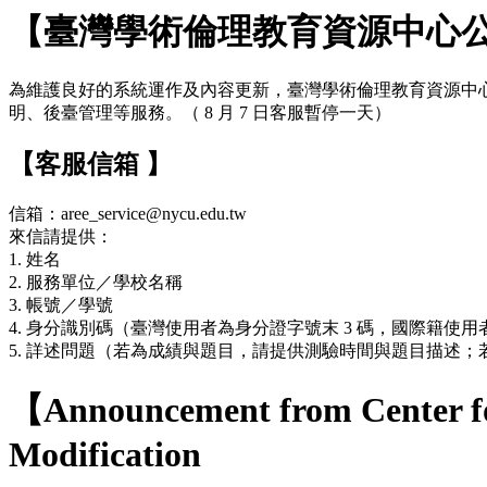
【臺灣學術倫理教育資源中心
為維護良好的系統運作及內容更新，臺灣學術倫理教育資源中心網站於 7
明、後臺管理等服務。（ 8 月 7 日客服暫停一天）
【客服信箱 】
信箱：aree_service@nycu.edu.tw
來信請提供：
1. 姓名
2. 服務單位／學校名稱
3. 帳號／學號
4. 身分識別碼（臺灣使用者為身分證字號末 3 碼，國際籍使用者
5. 詳述問題（若為成績與題目，請提供測驗時間與題目描述
【Announcement from Center fo
Modification