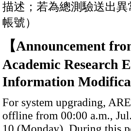
描述；若為總測驗送出異
帳號）
【Announcement from
Academic Research E
Information Modifica
For system upgrading, AREE
offline from 00:00 a.m., Jul
10 (Monday). During this per