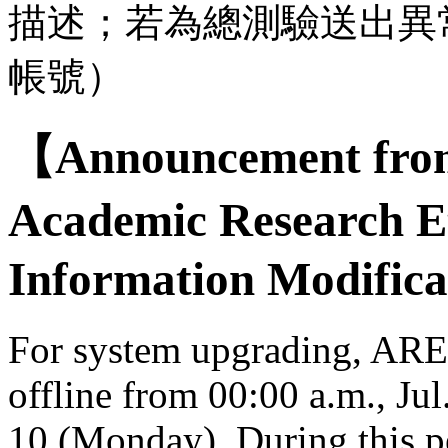
描述；若為總測驗送出異
帳號）
【Announcement from
Academic Research E
Information Modifica
For system upgrading, AREE
offline from 00:00 a.m., Jul
10 (Monday). During this per