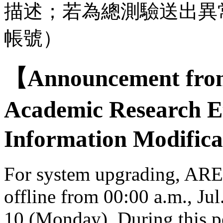
描述；若為總測驗送出異
帳號）
【Announcement from
Academic Research E
Information Modifica
For system upgrading, AREE
offline from 00:00 a.m., Jul
10 (Monday). During this per