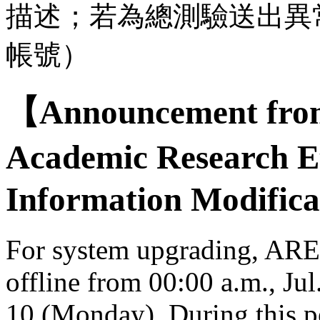
描述；若為總測驗送出異
帳號）
【Announcement from
Academic Research E
Information Modifica
For system upgrading, AREE
offline from 00:00 a.m., Jul
10 (Monday). During this per