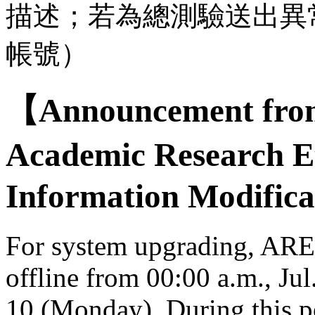
描述；若為總測驗送出異
帳號）
【Announcement from
Academic Research E
Information Modifica
For system upgrading, AREE
offline from 00:00 a.m., Jul
10 (Monday). During this per