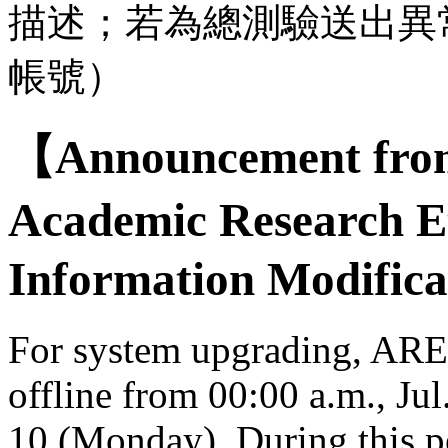
描述；若為總測驗送出異
帳號）
【Announcement from
Academic Research E
Information Modifica
For system upgrading, AREE
offline from 00:00 a.m., Jul
10 (Monday). During this per