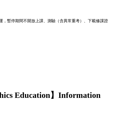
00 暫停營運，暫停期間不開放上課、測驗（含異常重考）、下載修課證
hics Education】Information