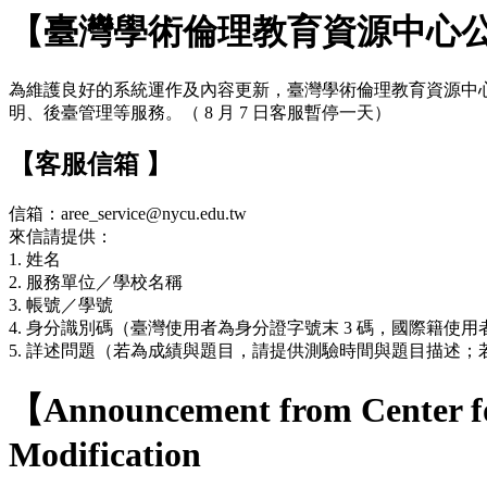
【臺灣學術倫理教育資源中心
為維護良好的系統運作及內容更新，臺灣學術倫理教育資源中心網站於 7
明、後臺管理等服務。（ 8 月 7 日客服暫停一天）
【客服信箱 】
信箱：aree_service@nycu.edu.tw
來信請提供：
1. 姓名
2. 服務單位／學校名稱
3. 帳號／學號
4. 身分識別碼（臺灣使用者為身分證字號末 3 碼，國際籍使用者
5. 詳述問題（若為成績與題目，請提供測驗時間與題目描述
【Announcement from Center fo
Modification