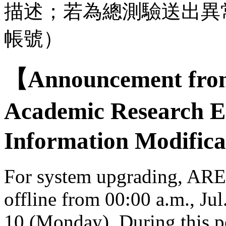
描述；若為總測驗送出異
帳號）
【Announcement from
Academic Research E
Information Modifica
For system upgrading, AREE
offline from 00:00 a.m., Jul
10 (Monday). During this per