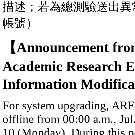
描述；若為總測驗送出異
帳號）
【Announcement from
Academic Research E
Information Modifica
For system upgrading, AREE
offline from 00:00 a.m., Jul
10 (Monday). During this per