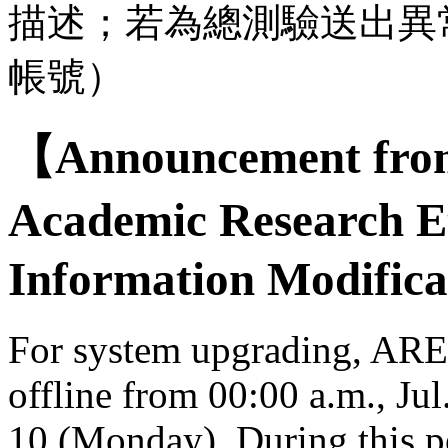
描述；若為總測驗送出異
帳號）
【Announcement from
Academic Research E
Information Modifica
For system upgrading, AREE
offline from 00:00 a.m., Jul
10 (Monday). During this per