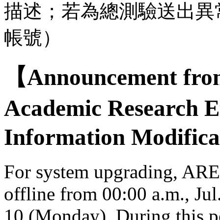
描述；若為總測驗送出異
帳號）
【Announcement from
Academic Research E
Information Modifica
For system upgrading, AREE
offline from 00:00 a.m., Jul
10 (Monday). During this per