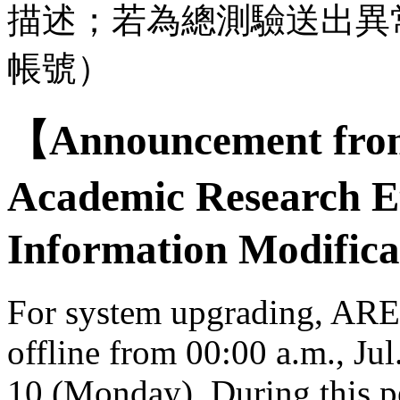
描述；若為總測驗送出異
帳號）
【Announcement from
Academic Research E
Information Modifica
For system upgrading, AREE
offline from 00:00 a.m., Jul
10 (Monday). During this per