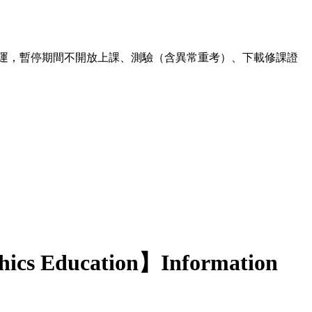
00 暫停營運，暫停期間不開放上課、測驗（含異常重考）、下載修課證
hics Education】Information