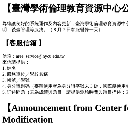
【臺灣學術倫理教育資源中心
為維護良好的系統運作及內容更新，臺灣學術倫理教育資源中心網站於 7
明、後臺管理等服務。（ 8 月 7 日客服暫停一天）
【客服信箱 】
信箱：aree_service@nycu.edu.tw
來信請提供：
1. 姓名
2. 服務單位／學校名稱
3. 帳號／學號
4. 身分識別碼（臺灣使用者為身分證字號末 3 碼，國際籍使用者
5. 詳述問題（若為成績與題目，請提供測驗時間與題目描述
【Announcement from Center fo
Modification