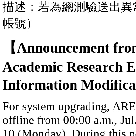
描述；若為總測驗送出異
帳號）
【Announcement from
Academic Research E
Information Modifica
For system upgrading, AREE
offline from 00:00 a.m., Jul
10 (Monday). During this per